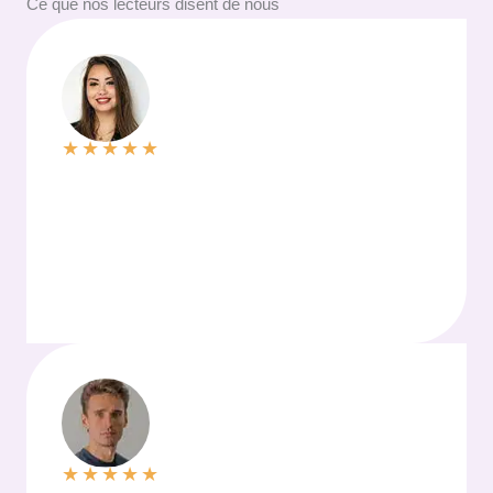
Ce que nos lecteurs disent de nous
★
★
★
★
★
★
★
★
★
★